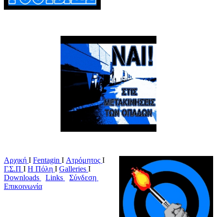
Αρχική
Ι
Fentagin
I
Ατρόμητος
Ι
Γ.Σ.Π
Ι
Η Πόλη
Ι
Galleries
I
Downloads
I
Links
I
Σύνδεση
I
Επικοινωνία