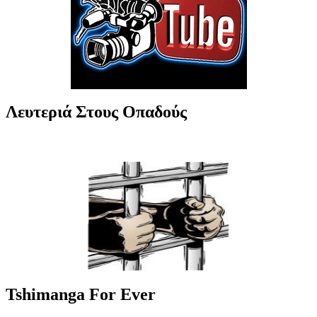
Λευτεριά Στους Οπαδούς
Tshimanga For Ever