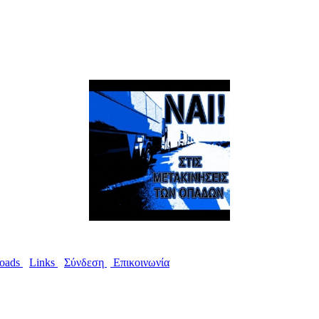
oads
I
Links
I
Σύνδεση
I
Επικοινωνία