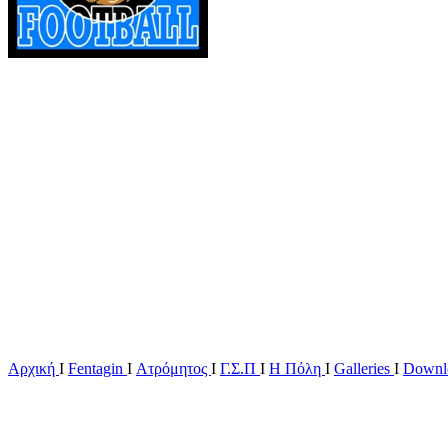
Αρχική
Ι
Fentagin
I
Ατρόμητος
Ι
Γ.Σ.Π
Ι
Η Πόλη
Ι
Galleries
I
Downl