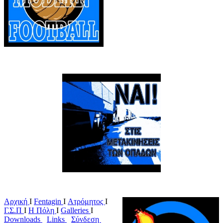
Αρχική
Ι
Fentagin
I
Ατρόμητος
Ι
Γ.Σ.Π
Ι
Η Πόλη
Ι
Galleries
I
Downloads
I
Links
I
Σύνδεση
I