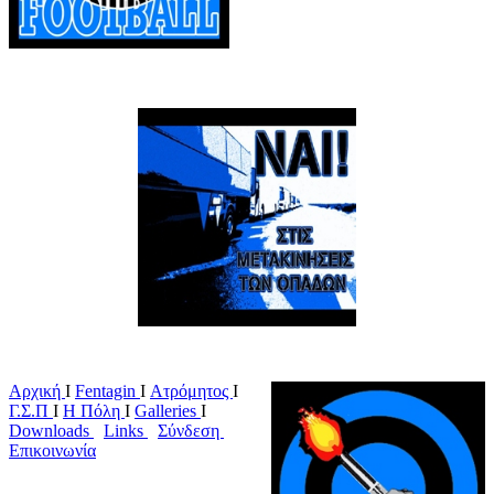
Αρχική
Ι
Fentagin
I
Ατρόμητος
Ι
Γ.Σ.Π
Ι
Η Πόλη
Ι
Galleries
I
Downloads
I
Links
I
Σύνδεση
I
Επικοινωνία