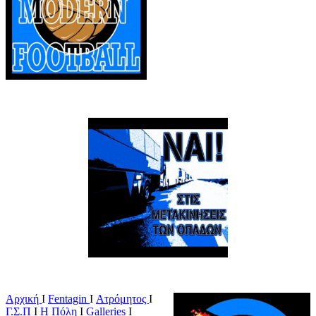
Αρχική
Ι
Fentagin
I
Ατρόμητος
Ι
Γ.Σ.Π
Ι
Η Πόλη
Ι
Galleries
I