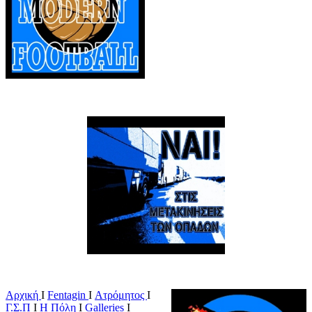
Αρχική
Ι
Fentagin
I
Ατρόμητος
Ι
Γ.Σ.Π
Ι
Η Πόλη
Ι
Galleries
I