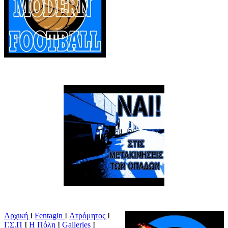
Αρχική
Ι
Fentagin
I
Ατρόμητος
Ι
Γ.Σ.Π
Ι
Η Πόλη
Ι
Galleries
I