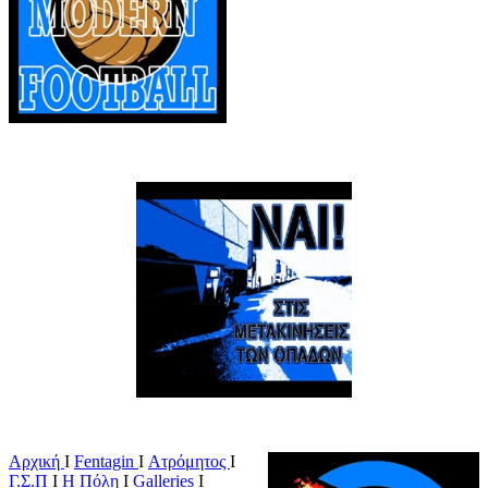
Αρχική
Ι
Fentagin
I
Ατρόμητος
Ι
Γ.Σ.Π
Ι
Η Πόλη
Ι
Galleries
I