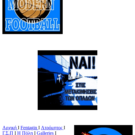
Αρχική
Ι
Fentagin
I
Ατρόμητος
Ι
Γ.Σ.Π
Ι
Η Πόλη
Ι
Galleries
I