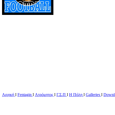
Αρχική
Ι
Fentagin
I
Ατρόμητος
Ι
Γ.Σ.Π
Ι
Η Πόλη
Ι
Galleries
I
Downl